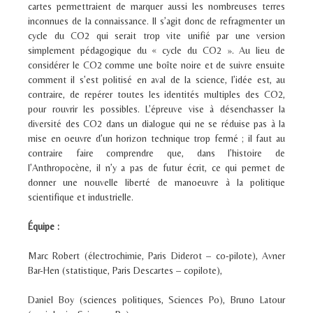
cartes permettraient de marquer aussi les nombreuses terres
inconnues de la connaissance. Il s’agit donc de refragmenter un
cycle du CO
2
qui serait trop vite unifié par une version
simplement pédagogique du « cycle du CO
2
». Au lieu de
considérer le CO
2
comme une boîte noire et de suivre ensuite
comment il s’est politisé en aval de la science, l’idée est, au
contraire, de repérer toutes les identités multiples des CO
2
,
pour rouvrir les possibles. L’épreuve vise à désenchasser la
diversité des CO
2
dans un dialogue qui ne se réduise pas à la
mise en oeuvre d’un horizon technique trop fermé ; il faut au
contraire faire comprendre que, dans l’histoire de
l’Anthropocène, il n’y a pas de futur écrit, ce qui permet de
donner une nouvelle liberté de manoeuvre à la politique
scientifique et industrielle.
Équipe :
Marc Robert (électrochimie, Paris Diderot – co-pilote), Avner
Bar-Hen (statistique, Paris Descartes – copilote),
Daniel Boy (sciences politiques, Sciences Po), Bruno Latour