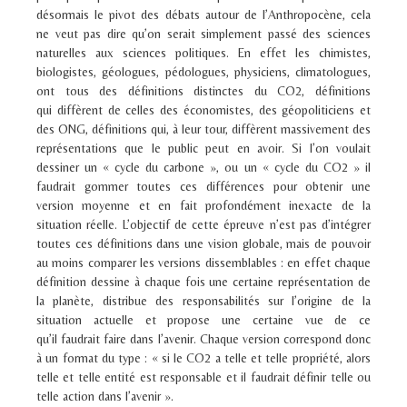
désormais le pivot des débats autour de l’Anthropocène, cela
ne veut pas dire qu’on serait simplement passé des sciences
naturelles aux sciences politiques. En effet les chimistes,
biologistes, géologues, pédologues, physiciens, climatologues,
ont tous des définitions distinctes du CO
2
, définitions
qui diffèrent de celles des économistes, des géopoliticiens et
des ONG, définitions qui, à leur tour, diffèrent massivement des
représentations que le public peut en avoir. Si l’on voulait
dessiner un « cycle du carbone », ou un « cycle du CO
2
» il
faudrait gommer toutes ces différences pour obtenir une
version moyenne et en fait profondément inexacte de la
situation réelle. L’objectif de cette épreuve n’est pas d’intégrer
toutes ces définitions dans une vision globale, mais de pouvoir
au moins comparer les versions dissemblables : en effet chaque
définition dessine à chaque fois une certaine représentation de
la planète, distribue des responsabilités sur l’origine de la
situation actuelle et propose une certaine vue de ce
qu’il faudrait faire dans l’avenir. Chaque version correspond donc
à un format du type : « si le CO
2
a telle et telle propriété, alors
telle et telle entité est responsable et il faudrait définir telle ou
telle action dans l’avenir ».