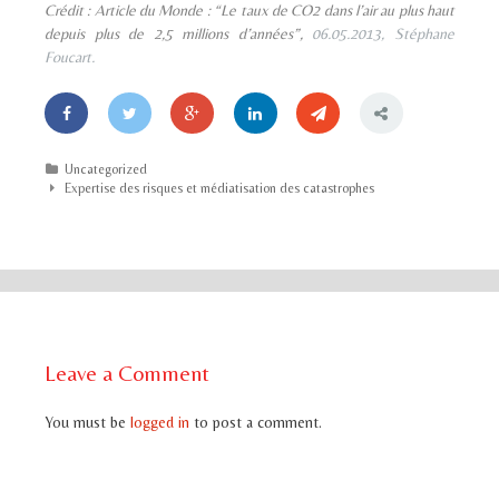
Crédit : Article du Monde :
“Le taux de CO2 dans l’air au plus haut
depuis plus de 2,5 millions d’années”
,
06.05.2013, Stéphane
Foucart.
Categories
Uncategorized
Post navigation
Expertise des risques et médiatisation des catastrophes
Leave a Comment
You must be
logged in
to post a comment.