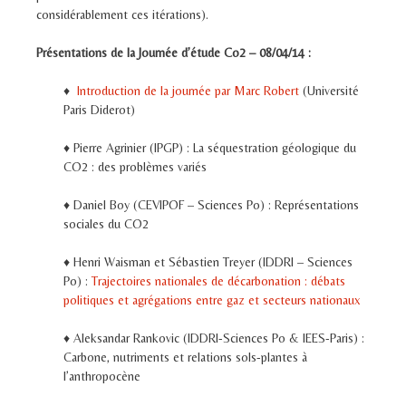
considérablement ces itérations).
Présentations de la Journée d’étude Co2 – 08/04/14 :
♦
Introduction de la journée par Marc Robert
(Université
Paris Diderot)
♦ Pierre Agrinier (IPGP) : La séquestration géologique du
CO
2
: des problèmes variés
♦ Daniel Boy (CEVIPOF – Sciences Po) : Représentations
sociales du CO
2
♦ Henri Waisman et Sébastien Treyer (IDDRI – Sciences
Po) :
Trajectoires nationales de décarbonation : débats
politiques et agrégations entre gaz et secteurs nationaux
♦ Aleksandar Rankovic (IDDRI-Sciences Po & IEES-Paris) :
Carbone, nutriments et relations sols-plantes à
l’anthropocène